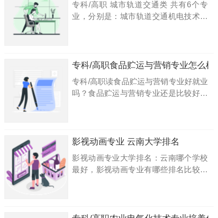
专科/高职 城市轨道交通类 共有6个专
业，分别是：城市轨道交通机电技术专
业、城市轨道交通通信信号技术专业、
城市轨道交通供配电技术专业、城市轨
道交通工程技术专业、城市轨道交通运
营管理专业、城市轨道车辆应用技术专
专科/高职食品贮运与营销专业怎么样
业
专科/高职读食品贮运与营销专业好就业
吗？食品贮运与营销专业还是比较好就
业的。食品类企事业单位：食品贮运、
食品质量管理、食品分析与检验、食品
加工和综合利用的工艺设计、设备的选
用和配套设计、食品营销和企业管理。
影视动画专业 云南大学排名
影视动画专业大学排名：云南哪个学校
最好，影视动画专业有哪些排名比较好
的大学一览表？答：云南影视动画专业
排名前10名的大学有3所：第1名：昆明
艺术职业学院、第2名：云南城市建设
职业学院、第3名：云南外事外语职业