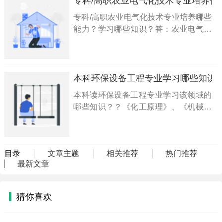
专科/高职农业电气化技术专业培养什
学院
专科/高职农业电气化技术专业培养哪些
能力？学习哪些知识？答：农业电气化
技术专科/高职专业：“基本修业年限 三
年 职业面向 面向农业工程技术人员、
农村能源利用人员等职业，电气自动控
制系统设计，设施农业、智能农业装备
本科环保设备工程专业学习哪些知识
及农业物联网的安装、施工、调试、维
本科读环保设备工程专业学习该领域的
护、经营管理等技术领域。 培养目标定
哪些知识？？《化工原理》、《机械制
位 本专业
造基础》、《实用废水处理技术》、
《大气污染控制技术》、《环保设备与
应用》、《环境工程技术经济和造价分
目录
文章主题
相关推荐
热门推荐
析》、《环保产业运营》、《环保设备
最新文章
选用技术》、《固体废物处理与处
置》、《工业安
猜你喜欢