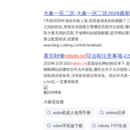
大象一区二区-大象一区二区2026最新版vv5
7天前
2026年域名价格上涨,优质老域名的价格翻了
之间的协议,用来告诉搜索引擎哪些页面可以抓取,哪些页面
取大量无用的页面,节省网站的抓取配额,提升网站重要页
要么配置错误,把重要...
www.blog.cudeng.cn/Article/details...
看完秒懂
robots.txt
写法和注意事项-C
2019年10月16日
robots.txt
直接放在网站根目录下,是蜘
蜘蛛网站的哪些文件允许抓取,哪些文件不允许抓取
抓取就没有收录,没有收录就没有排名。所以作为第一蜘蛛访问
s.txt后,一定要再检查...
CSDN博客
大家还在搜
aubo机器人使用手册
robots目录
robot手机版下载
robots.TXT生成