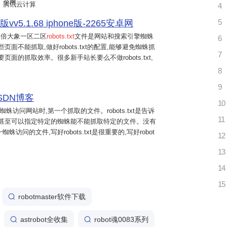
个网...
腾讯云计算
4
5
.1.68 iphone版-2265安卓网
三倍大象一区二区
robots.txt
文件是网站和搜索引擎蜘蛛
6
不能抓取,做好robots.txt的配置,能够避免蜘蛛抓
7
面的抓取效率。很多新手站长要么不做robots.txt,
8
9
SDN博客
10
蛛访问网站时,第一个抓取的文件。robots.txt是告诉
11
,甚至可以指定特定的蜘蛛能不能抓取特定的文件。没有
的文件,写好robots.txt是很重要的,写好robot
12
13
14
15
robotmaster软件下载
astrobot全收集
robot魂0083系列