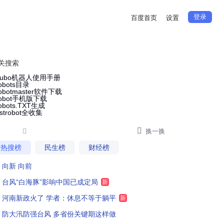
登录
百度首页
设置
关搜索
aubo机器人使用手册
obots目录
obotmaster软件下载
robot手机版下载
obots.TXT生成
strobot全收集


换一换
热搜榜
民生榜
财经榜
向新 向前
台风“白海豚”影响中国已成定局
新
河南新政火了 学者：休息不等于躺平
新
防大汛防强台风 多省份关键期这样做