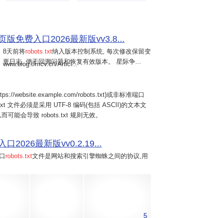
费入口2026最新版vv3.8...
8天前
将
robots.txt
纳入版本控制系统, 每次修改保留变
更日志, 便于回溯问题和恢复有效版本。 星际争...
www.blog.tfmcv.cn/Articl...
website.example.com/robots.txt)或非标准端口
robots.txt 文件必须是采用 UTF-8 编码(包括 ASCII)的文本文
而可能会导致 robots.txt 规则无效。
26最新版vv0.2.19...
口
robots.txt
文件是网站和搜索引擎蜘蛛之间的协议,用
5