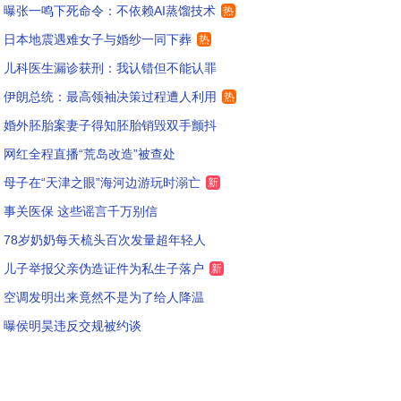
曝张一鸣下死命令：不依赖AI蒸馏技术
热
日本地震遇难女子与婚纱一同下葬
热
儿科医生漏诊获刑：我认错但不能认罪
伊朗总统：最高领袖决策过程遭人利用
热
婚外胚胎案妻子得知胚胎销毁双手颤抖
网红全程直播“荒岛改造”被查处
母子在“天津之眼”海河边游玩时溺亡
新
事关医保 这些谣言千万别信
78岁奶奶每天梳头百次发量超年轻人
儿子举报父亲伪造证件为私生子落户
新
空调发明出来竟然不是为了给人降温
曝侯明昊违反交规被约谈