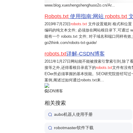
www.blog.xueshengshenghuoo2o.cn/Ar...
Robots.txt
使用指南:网站
robots.txt
文
2019年7月23日
robots.txt
文件设置规则 格式和位置 文件名
编码的纯文本文件; 必须放在网站根目录下,可通过 www.ex
能有一个 robots.txt 文件; 对子域名和端口同样有效,如 blo
go2think.com/robots-txt-guide/
robots.txt
详解-CSDN博客
2011年1月27日
网站能不能被搜索引擎索引到,除了
接等之外,还得看根目录底下的
robots.txt
文件有没有禁
EOer所必须掌握的基本技能。SEO研究院曾经写过一
案例,阐述过如何通过robots.txt来...
CSDN博客
相关搜索
aubo机器人使用手册
robotmaster软件下载