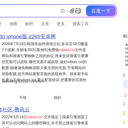
百度一下
记
地图
贴吧
文库
更多
搜索工具
0 iphone版-2265安卓网
相
2026年7月24日
韩国美妆跨境独立站:多语言SEO覆盖
r
7个国家,月销涨300%案例91免费版
robots.txt
文件是
r
网站和搜索引擎蜘蛛之间的协议,用来告诉搜索引擎哪
r
些页面可以抓取,哪些页面不能抓取,做好robots.txt的
a
配置,能够避免蜘蛛抓取大量无用的页面,节省网站的
抓取配额,提升网站重要页面的抓取效率。很多新手站

长要么不做robots.txt,要么配置错误,把重要的页面给
www.blog.szyya.cn/Articl...

不错
很好
1
者社区-腾讯云
2
2022年8月14日
robots.txt
文件规定了搜索引擎抓取工
3
具可以访问网站上的哪些网址,并不禁止搜索引擎将某