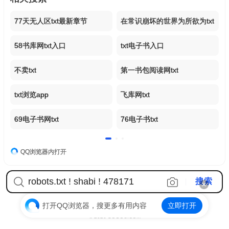
77天无人区txt最新章节
在常识崩坏的世界为所欲为txt
58书库网txt入口
txt电子书入口
不卖txt
第一书包阅读网txt
txt浏览app
飞库网txt
69电子书网txt
76电子书txt
QQ浏览器内打开
打开QQ浏览器，搜更多有用内容
立即打开
首页
-
免责
-
用户反馈
© 2026 SOGOU.COM