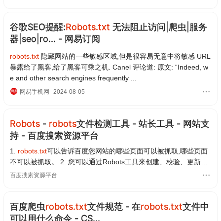
谷歌SEO提醒:
Robots.txt
无法阻止访问|爬虫|服务
器|seo|ro... - 网易订阅
robots.txt
隐藏网站的一些敏感区域,但是很容易无意中将敏感 URL
暴露给了黑客,给了黑客可乘之机. Canel 评论道: 原文: “Indeed, w
e and other search engines frequently ...
网易手机网
2024-08-05
Robots
-
robots
文件检测工具 - 站长工具 - 网站支
持 - 百度搜索资源平台
1.
robots.txt
可以告诉百度您网站的哪些页面可以被抓取,哪些页面
不可以被抓取。 2. 您可以通过Robots工具来创建、校验、更新您
的
robots.txt
文件,或查看您网站
robots.txt
文件在百度生效的情况。
百度搜索资源平台
3. ...
百度爬虫
robots.txt
文件规范 - 在
robots.txt
文件中
可以用什么命令 - CS...