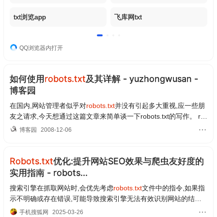
txt浏览app
飞库网txt
QQ浏览器内打开
如何使用
robots.txt
及其详解 - yuzhongwusan -
博客园
在国内,网站管理者似乎对
robots.txt
并没有引起多大重视,应一些朋
友之请求,今天想通过这篇文章来简单谈一下robots.txt的写作。 ro
bots.txt基本介绍 robots.txt是一个纯文本文件,...
博客园
2008-12-06
Robots.txt
优化:提升网站SEO效果与爬虫友好度的
实用指南 - robots...
搜索引擎在抓取网站时,会优先考虑
robots.txt
文件中的指令,如果指
示不明确或存在错误,可能导致搜索引擎无法有效识别网站的结构
和重要性,进而影响到网站的排名和流量。在编...
手机搜狐网
2025-03-26