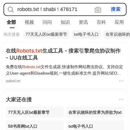
全部
视频
问问
知识
资讯
百科
应用
相关搜索
77天无人区txt最新章节
txt电子书入口
在常识崩坏的
在线
Robots.txt
生成工具 - 搜索引擎爬虫协议制作
- UU在线工具
免费在线
Robots.txt
文件生成器,快速制作网站爬虫协议。支持自定
义User-agent和Disallow规则,一键生成标准文件,提升网站SEO友
好度。
uutool.cn
大家还在搜
77天无人区txt最新章节
在常识崩坏的世界为所欲为txt
58书库网txt入口
txt电子书入口