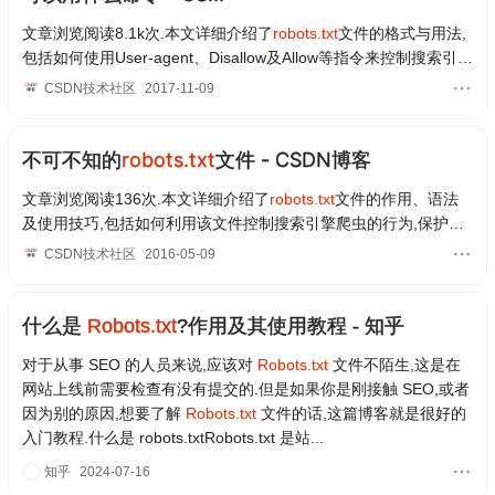
文章浏览阅读8.1k次.本文详细介绍了
robots.txt
文件的格式与用法,
包括如何使用User-agent、Disallow及Allow等指令来控制搜索引擎
爬虫对网站内容的抓取,特别指出百度搜索引擎...
CSDN技术社区
2017-11-09
不可不知的
robots.txt
文件 - CSDN博客
文章浏览阅读136次.本文详细介绍了
robots.txt
文件的作用、语法
及使用技巧,包括如何利用该文件控制搜索引擎爬虫的行为,保护网
站隐私,提升网站性能.
CSDN技术社区
2016-05-09
什么是
Robots.txt
?作用及其使用教程 - 知乎
对于从事 SEO 的人员来说,应该对
Robots.txt
文件不陌生,这是在
网站上线前需要检查有没有提交的.但是如果你是刚接触 SEO,或者
因为别的原因,想要了解
Robots.txt
文件的话,这篇博客就是很好的
入门教程.什么是 robots.txtRobots.txt 是站...
知乎
2024-07-16