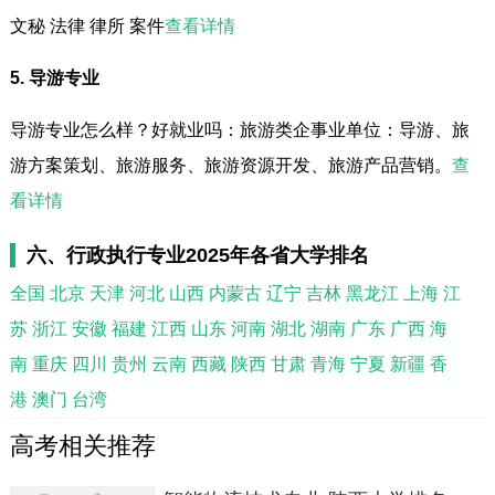
文秘 法律 律所 案件
查看详情
5. 导游专业
导游专业怎么样？好就业吗：旅游类企事业单位：导游、旅
游方案策划、旅游服务、旅游资源开发、旅游产品营销。
查
看详情
六、行政执行专业2025年各省大学排名
全国
北京
天津
河北
山西
内蒙古
辽宁
吉林
黑龙江
上海
江
苏
浙江
安徽
福建
江西
山东
河南
湖北
湖南
广东
广西
海
南
重庆
四川
贵州
云南
西藏
陕西
甘肃
青海
宁夏
新疆
香
港
澳门
台湾
高考相关推荐