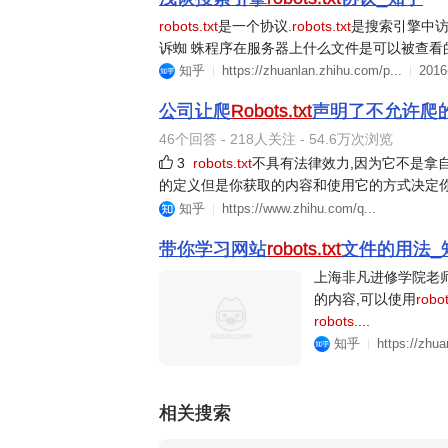
robots.txt
是一个协议.
robots.txt
是搜索引擎中访
诉蜘 蛛程序在服务器上什么文件是可以被查看的.Ro
知乎
https://zhuanlan.zhihu.com/p...
2016
公司让爬
Robots.txt
声明了不允许爬
46个回答 - 218人关注 - 54.6万次浏览
3
robots.txt
不具有法律效力,因为它不是拿
的定义但是你获取的内容和使用它的方式决定
知乎
https://www.zhihu.com/q...
带你学习网站
robots.txt
文件的用法_
上海非凡进修学院老
的内容,可以使用
robot
robots.
...
知乎
https://zhua
相关搜索