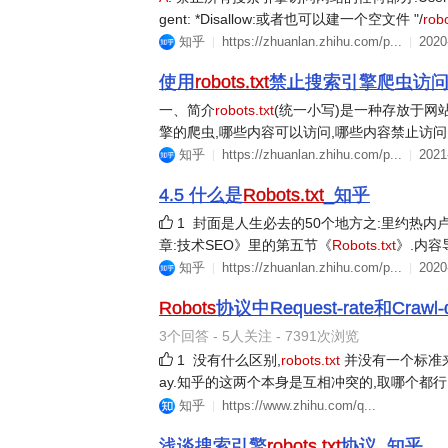
gent: *Disallow:或者也可以建一个空文件 "/
robo
知乎
https://zhuanlan.zhihu.com/p...
2020
使用
robots.txt
禁止搜索引擎爬虫访问
一、简介
robots.txt
(统一小写)是一种存放于网站
擎的爬虫,哪些内容可以访问,哪些内容禁止访问..
知乎
https://zhuanlan.zhihu.com/p...
2021
4.5 什么是
Robots.txt
_知乎
1
封面是人生必去的50个地方之:里约热内卢(巴西
章:技术SEO》里的第五节《
Robots.txt
》.内容导
知乎
https://zhuanlan.zhihu.com/p...
2020
Robots
协议中Request-rate和Cra
3个回答 - 5人关注 - 7391次浏览
1
没有什么区别,
robots.txt
并没有一个标准来约定
ay.知乎的这两个本身是互相冲突的,取哪个都行
知乎
https://www.zhihu.com/q...
浅谈搜索引擎
robots.txt
协议_知乎