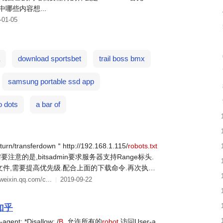
中哪些内容想...
-01-05
download sportsbet
trail boss bmx
samsung portable ssd app
dots
a bar of
turn/transferdown＂http://192.168.1.115/
robots.txt
要注意的是,bitsadmin要求服务器支持Range标头.
件,需要提高优先级.配合上面的下载命令.再次执行
ioritydownforeground如果下载文件在1-5M之间,需要时时
weixin.qq.com/c...
2019-09-22
知乎
: *Disallow: /
B
. 允许所有的
robot
访问User-a