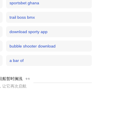
sportsbet ghana
trail boss bmx
download sporty app
bubble shooter download
a bar of
航船暂时搁浅
，让它再次启航