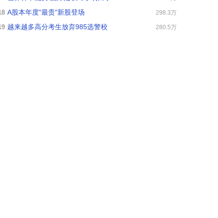
A股本年度"最贵"新股登场
18
298.3万
越来越多高分考生放弃985选警校
19
280.5万