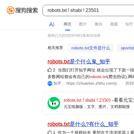
AI
网页
图片
微信
视频
知乎
搜狗已为您找到约983条相关结果
相关推荐
robots.txt文件是什么
sports
robots.txt
是个什么鬼_知乎
2
当我们打开知乎网址 就会出现了下面一段内容
多数网站都会有自己的
robots.txt
(爬虫协议),网站
知乎
https://zhuanlan.zhihu.com/p...
2018
robots.txt ! shabi ! 23501
-看看元宝
元宝电脑版，文字、图片、文档都能搜
robots.txt
是什么?有什么_知乎
1
作为一个草根站长,要想在主流浏览器上