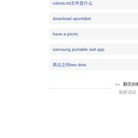
robots.txt文件是什么
download sportsbet
have a picnic
samsung portable ssd app
两点之间two dots
翻页的
刷新试试