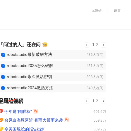
无障碍
设置
「问过的人」还在问
1
2
take a long walk
have a picnic
sportsbull app下载
robotstudio最新破解方法
436
人在问
robotstudio2025怎么破解
431
人在问
robotstudio永久激活密钥
393
人在问
robotstudio2024激活方法
340
人在问
1
2
今年是"闭眼秋"
热
601.6万
台风白海豚逼近 暴雨大暴雨来袭
热
559.8万
令美国尴尬的报告出炉
509.2万