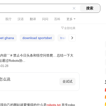
医疗
汉语
翻译
问问
百科
更多
全部结果
bet ghana
download sportsbet
trail boss bmx
sporty app
```# 禁止今日头条和悟空问答爬... 总结一下大
通过Robots协...
-01-28
怎么说
去试试
展现自己的网站就要懂得的什么是
robots.txt
.首先robo