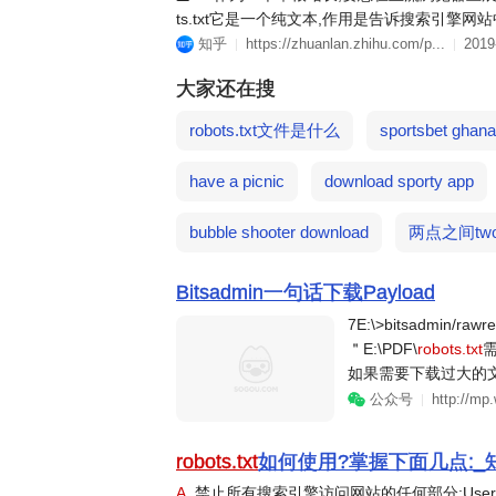
ts.txt它是一个纯文本,作用是告诉搜索引擎网站
知乎
https://zhuanlan.zhihu.com/p...
2019
大家还在搜
robots.txt文件是什么
sportsbet ghana
have a picnic
download sporty app
bubble shooter download
两点之间two 
Bitsadmin一句话下载Payload
7E:\>bitsadmin/rawre
＂E:\PDF\
robots.txt
需
如果需要下载过大的文
bitsadmin/setpr
公众号
http://mp.
查看进度....
robots.txt
如何使用?掌握下面几点:_
A
. 禁止所有搜索引擎访问网站的任何部分:User-agent