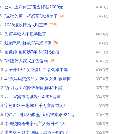
公司"上四休三"但要降薪1000元
4
478.3万
"立秋的第一杯奶茶"又爆单了
新
5
468万
1688爆款精品限时直降
广告
•
为何年轻人不愿学医了
6
442.4万
舰炮怒吼 解放军高燃演训
热
7
438万
画像师:画梅姨7年 想亲眼看看
8
421.3万
"不建议大家买深色蛋糕"
新
9
416.7万
女子开1天1夜空调后二氧化碳中毒
10
409.3万
47岁妈妈突然产女 26岁女儿:很震惊
11
397.4万
"深圳地面沉降致车辆损坏"不实
12
375.1万
四川宜宾市高县发生4.9级地震
13
334.5万
宇树IPO 一批90后千万富豪或诞生
14
323万
1岁宝宝碰坏纸巾盒 宝妈被索赔924元
15
310.4万
泰国校园枪击案死亡人数升至7人
16
305.6万
世界杯不能卖 国际足联终于明白了
17
303.6万