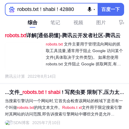
百度一下
综合
笔记
视频
图片
robots.txt
详解[通俗易懂]-腾讯云开发者社区-腾讯云
robots.txt
文件主要用于管理流向网站的抓
取工具流量,通常用于阻止 Google 访问某个
文件(具体取决于文件类型)。 如果您使用
robots.txt 文件阻止 Google 抓取网页,有时
候其网址仍可能会显示在搜索结果中(通过其
腾讯云计算
2022年8月14日
他链接找到),但搜索结果不会包含对该网页
的说明: 如果在加载网页时跳过诸如不重要
的图片、脚本或样式文件之类的资源不
...文件_
robots.txt
!
shabi
! 写爬虫要 限制下,压力太大...
当搜索引擎访问一个网站时,它首先会检查该网站的根域下是否有一
个叫做
robots.txt
的纯文本文件。
Robots.t xt
文件用于限定搜索引擎
对其网站的访问范围,即告诉搜索引擎网站中哪些文件是允许...
CSDN博客
2025年7月10日